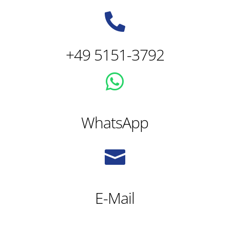

+49 5151-3792

WhatsApp

E-Mail