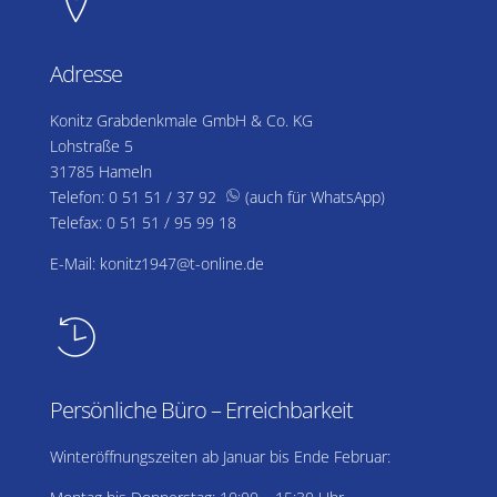
lo
Adresse
ca
Konitz Grabdenkmale GmbH & Co. KG
ti
Lohstraße 5
31785 Hameln
o
Telefon: 0 51 51 / 37 92
(auch für WhatsApp)
w
Telefax: 0 51 51 / 95 99 18
h
n
at
sa
E-Mail: konitz1947@t-online.de
p
p
ic
ic
o
n
o
ti
n
Persönliche Büro – Erreichbarkeit
m
Winteröffnungszeiten ab Januar bis Ende Februar:
e